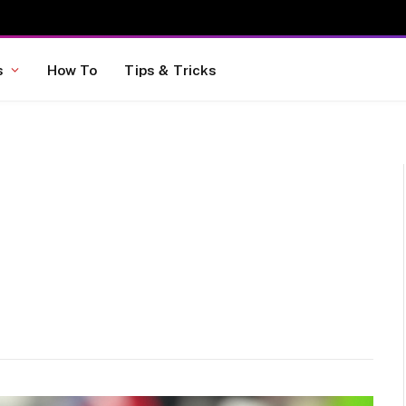
s
How To
Tips & Tricks