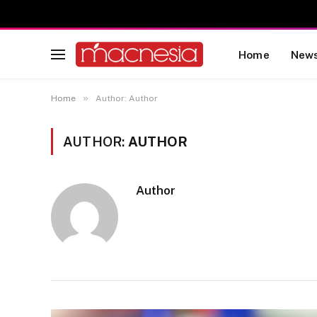
Home
New
»
Home
Author: Author
AUTHOR:
AUTHOR
Author