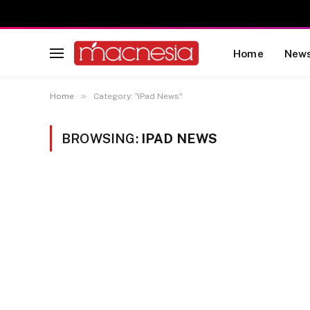
Home
New
»
Home
Category: "iPad News"
BROWSING:
IPAD NEWS