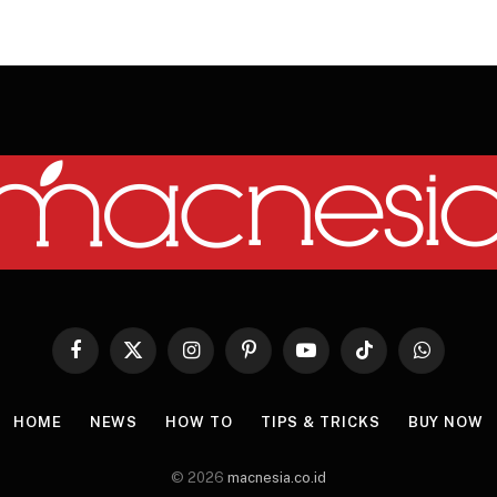
Facebook
X
Instagram
Pinterest
YouTube
TikTok
WhatsApp
(Twitter)
HOME
NEWS
HOW TO
TIPS & TRICKS
BUY NOW
© 2026
macnesia.co.id