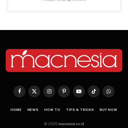
Facebook
X
Instagram
Pinterest
YouTube
TikTok
WhatsApp
(Twitter)
HOME
NEWS
HOW TO
TIPS & TRICKS
BUY NOW
© 2026
macnesia.co.id