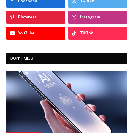
Facebook
Twitter
Pinterest
Instagram
YouTube
TikTok
DON'T MISS