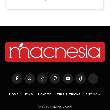
Facebook
X
Instagram
Pinterest
YouTube
TikTok
WhatsApp
(Twitter)
HOME
NEWS
HOW TO
TIPS & TRICKS
BUY NOW
© 2026
macnesia.co.id