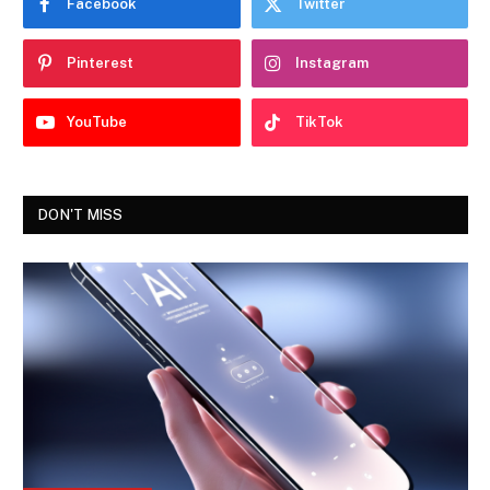
Facebook
Twitter
Pinterest
Instagram
YouTube
TikTok
DON'T MISS