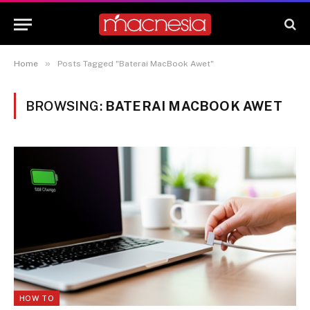
»
Home
Posts Tagged "Baterai MacBook Awet"
BROWSING:
BATERAI MACBOOK AWET
HOW TO