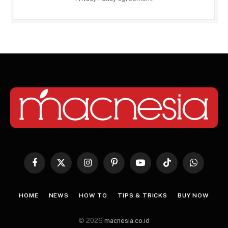
Facebook
X
Instagram
Pinterest
YouTube
TikTok
WhatsApp
(Twitter)
HOME
NEWS
HOW TO
TIPS & TRICKS
BUY NOW
© 2026
macnesia.co.id