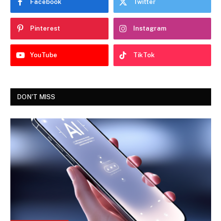
Facebook
Twitter
Pinterest
Instagram
YouTube
TikTok
DON'T MISS