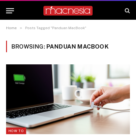
»
Home
Posts Tagged "Panduan MacBook"
BROWSING:
PANDUAN MACBOOK
HOW TO