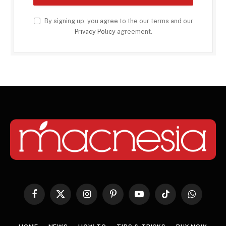
By signing up, you agree to the our terms and our
Privacy Policy
agreement.
Facebook
X
Instagram
Pinterest
YouTube
TikTok
WhatsApp
(Twitter)