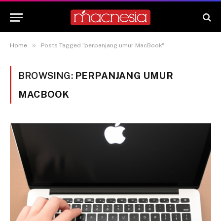
»
Home
Posts Tagged "perpanjang umur MacBook"
BROWSING:
PERPANJANG UMUR
MACBOOK