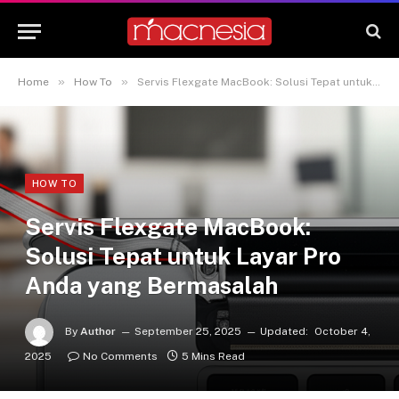
»
»
Home
How To
Servis Flexgate MacBook: Solusi Tepat untuk Layar Pro Anda yang Bermasalah
HOW TO
Servis Flexgate MacBook:
Solusi Tepat untuk Layar Pro
Anda yang Bermasalah
By
Author
September 25, 2025
Updated:
October 4,
2025
No Comments
5 Mins Read